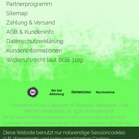
Partnerprogramm
Sitemap
Zahlung & Versand
AGB & Kundeninfo
Datenschutzerklärung
Kundeninformationen
Widerrufsrecht laut BGB 312g
Urheberrecht und Copyright: 1A Motorrad Transporte. - Alle
Rechte vorbehalten, all rights reserved 2026
Die auf unserer Webseite angezeigten Daten, insbesondere die gesamte
Datenbank, dürfen nicht kopiert werden. Es ist zu unterlassen, die Daten oder
die gesamte Datenbank ohne vorherige Zustimmung zu vervielfältigen, zu
Diese Website benutzt nur notwendige Sessioncookies
verbreiten und/oder diese Handlungen durch Dritte ausführen zu lassen. Ein
(z.B. Warenkorb) und keine persistenten Cookies.