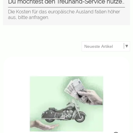
Du möchtest den Treuhand-Service nutzen?
we
Die Kosten für das europäische Ausland fallen höher
aus, bitte anfragen.