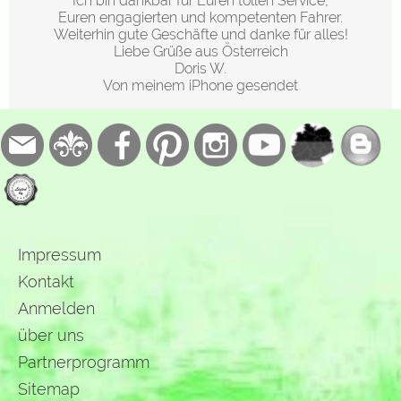
Ich bin dankbar für Euren tollen Service,
Euren engagierten und kompetenten Fahrer.
Weiterhin gute Geschäfte und danke für alles!
Liebe Grüße aus Österreich
Doris W.
Von meinem iPhone gesendet
Impressum
Kontakt
Anmelden
über uns
Partnerprogramm
Sitemap