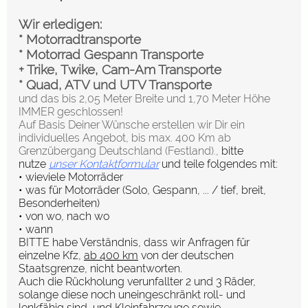
Wir erledigen:
* Motorradtransporte
* Motorrad Gespann Transporte
+ Trike, Twike, Cam-Am Transporte
* Quad, ATV und UTV Transporte
und das bis 2,05 Meter Breite und 1,70 Meter Höhe
IMMER geschlossen!
Auf Basis Deiner Wünsche erstellen wir Dir ein
individuelles Angebot, bis max. 400 Km ab
Grenzübergang Deutschland (Festland).,
bitte
nutze
unser Kontaktformular
und teile folgendes mit:
• wieviele Motorräder
• was für Motorräder (Solo, Gespann, ... / tief, breit,
Besonderheiten)
• von wo, nach wo
• wann
BITTE habe Verständnis, dass wir Anfragen für
einzelne Kfz,
ab 400 km
von der deutschen
Staatsgrenze, nicht beantworten.
Auch die Rückholung verunfallter 2 und 3 Räder,
solange diese noch uneingeschränkt roll- und
lenkfähig sind, und
Kleinfahrzeuge sowie